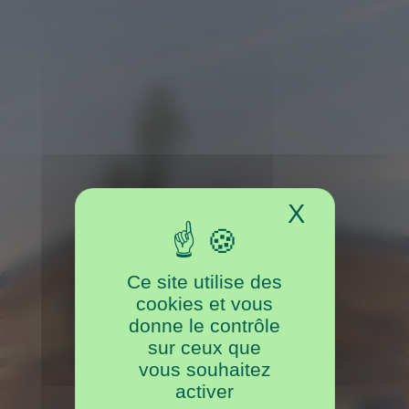
Panneau de gestion des cookies
X
Masquer 
France (FR)
Ce site utilise des
Nederland (NL)
cookies et vous
Deutschland (DE)
donne le contrôle
sur ceux que
Belgique (FR)
vous souhaitez
België (NL)
activer